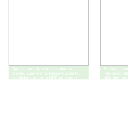
Spedizione aerea veloce, sicura e
Spese di spe
stabile, agente di spedizione gratuita,
internaziona
spedizioniere aereo DDP, consegna
all&prime;Ind
gratuita dalla Cina agli Stati Uniti