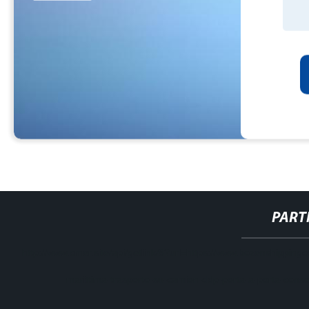
PART
http://www.cmer.site/api/getlink/8?url=https://www.bozenshippingc
marittima-trasporto-su-camion-ddp-porta-a-porta-conse