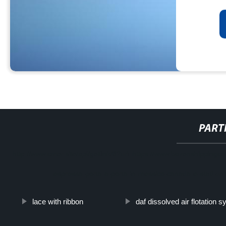
PART
http://www.cmer.site/api/getlink/8?url=https://www.bozenshippingc
espressa-porta-a-porta-in-messico-canada-e-stati-uni
lace with ribbon
daf dissolved air flotation 