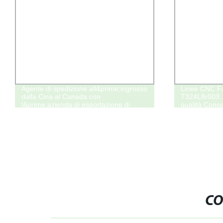
Agente di spedizione all&prime;ingrosso
Linee CNC F
dalla Cina al Canada con
T324L8r003 1
l&prime;azienda di esportazione di
qualità Cons
Yiwu, spedizioniere di Guangzhou per il
Canada
CO