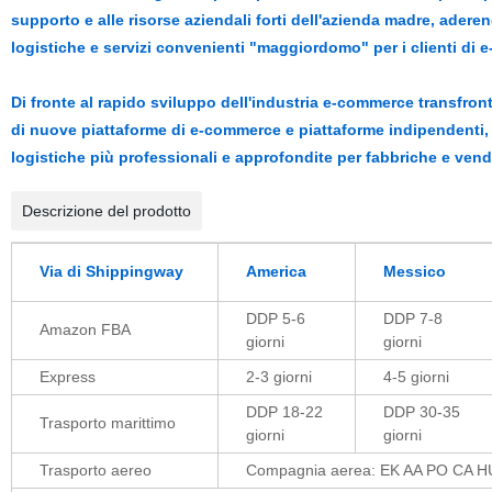
supporto e alle risorse aziendali forti dell'azienda madre, ade
logistiche e servizi convenienti "maggiordomo" per i clienti di e
Di fronte al rapido sviluppo dell'industria e-commerce transfron
di nuove piattaforme di e-commerce e piattaforme indipendenti, l
logistiche più professionali e approfondite per fabbriche e vendi
Descrizione del prodotto
Via di Shippingway
America
Messico
DDP 5-6
DDP 7-8
Amazon FBA
giorni
giorni
Express
2-3 giorni
4-5 giorni
DDP 18-22
DDP 30-35
Trasporto marittimo
giorni
giorni
Trasporto aereo
Compagnia aerea: EK AA PO CA HU 