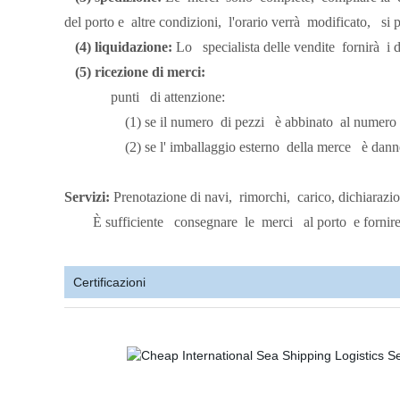
del porto e
altre condizioni,
l'orario verrà
modificato,
si p
(4) liquidazione:
Lo
specialista delle vendite
fornirà
i d
(5) ricezione di merci:
punti
di attenzione:
(1) se il numero
di pezzi
è abbinato
al numero
(2) se l'
imballaggio esterno
della merce
è dann
Servizi:
Prenotazione di navi,
rimorchi,
carico,
dichiarazio
È sufficiente
consegnare
le
merci
al porto
e fornir
Certificazioni