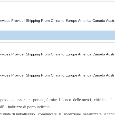
 possono
essere trasportate,
fornite
l'elenco
delle merci,
chiedete
il 
ll'
indirizzo di porto indicato.
istinta di imballaggio,
comunicare
la
spedizione,
organizzare
il cari