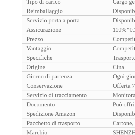
Tipo di carico
Cargo ge
Reimballaggio
Disponib
Servizio porta a porta
Disponibi
Assicurazione
110%*0.
Prezzo
Competit
Vantaggio
Competit
Specifiche
Trasport
Origine
Cina
Giorno di partenza
Ogni gio
Conservazione
Offerta 7
Servizio di tracciamento
Monitora
Documento
Può offri
Spedizione Amazon
Disponib
Pacchetto di trasporto
Cartone, 
Marchio
SHENZH