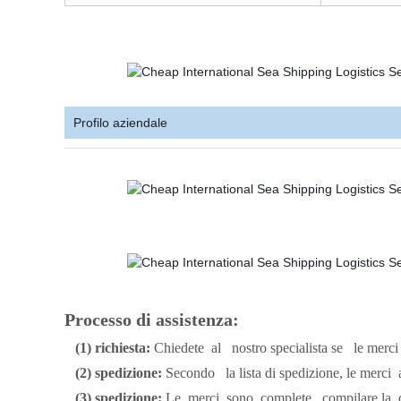
Profilo aziendale
Processo di assistenza:
(1) richiesta:
Chiedete
al
nostro specialista se
le merci
(2) spedizione:
Secondo
la lista di spedizione, le merci
a
(3) spedizione:
Le
merci
sono
complete,
compilare
la
d