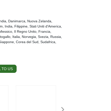
landia, Danimarca, Nuova Zelanda,
, India, Filippine, Stati Uniti d′America,
Messico, Il Regno Unito, Francia,
gallo, Italia, Norvegia, Svezia, Russia,
Giappone, Corea del Sud, Sudafrica,
 TO US