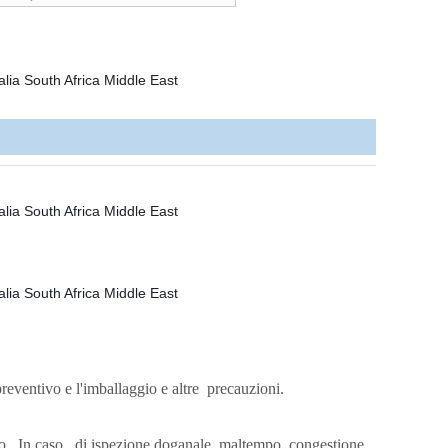
preventivo e l'imballaggio e altre
precauzioni.
co.
In caso
di ispezione doganale, maltempo, congestione