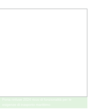
Porta rinfuse 2024 ricco di funzionalità per le
Spediz
esigenze di trasporto marittimo
Aereo,
Aerea