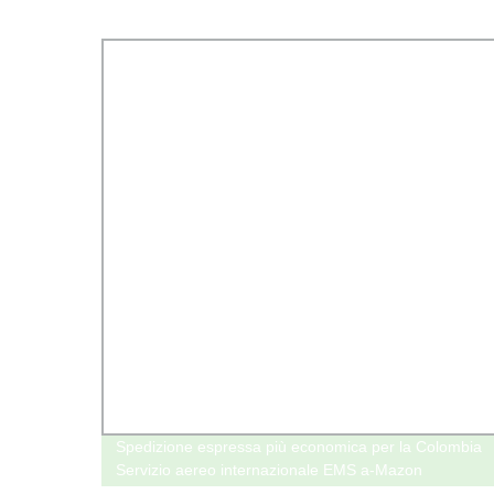
lone
Spedizione espressa più economica per la Colombia
Servizio aereo internazionale EMS a-Mazon
Compagnia Express Aramex Servizio di carico aereo