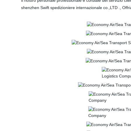
Il nostro personale professionale e cordiale del servizio cli
shenzhen Swift spedizioniere internazionale co.,LTD ., Offri