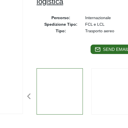
logistica
Percorso:
Internazionale
Spedizione Tipo:
FCL e LCL
Tipo:
Trasporto aereo
SEND EMAIL