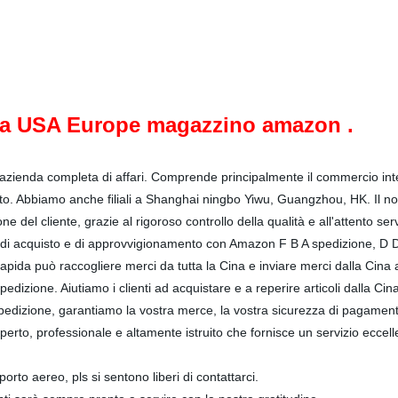
 a USA Europe magazzino amazon .
azienda completa di affari. Comprende principalmente il commercio inter
to. Abbiamo anche filiali a Shanghai ningbo Yiwu, Guangzhou, HK. Il n
 del cliente, grazie al rigoroso controllo della qualità e all'attento serv
io di acquisto e di approvvigionamento con Amazon F B A spedizione, D D
rapida può raccogliere merci da tutta la Cina e inviare merci dalla Cina a
pedizione. Aiutiamo i clienti ad acquistare e a reperire articoli dalla C
edizione, garantiamo la vostra merce, la vostra sicurezza di pagamento 
sperto, professionale e altamente istruito che fornisce un servizio eccell
sporto aereo, pls si sentono liberi di contattarci.