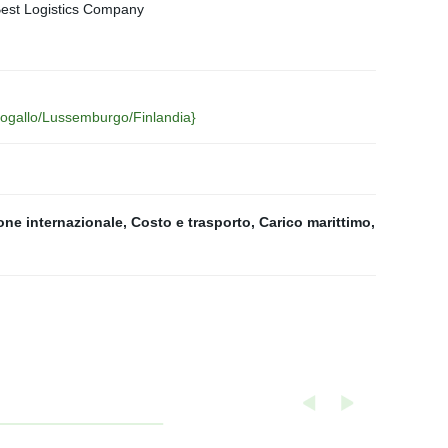
ortogallo/Lussemburgo/Finlandia}
one internazionale
,
Costo e trasporto
,
Carico marittimo
,