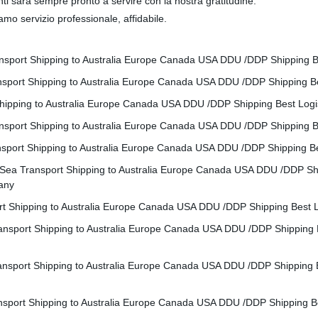
enti sarà sempre pronto a servire con la nostra gratitudine.
amo servizio professionale, affidabile.