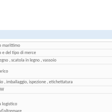
to marittimo
o e del tipo di merce
legno , scatola in legno , vassoio
arico
o , imballaggio, ispezione , etichettatura
XW
 logistico
 d'oltremare