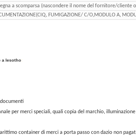
egna a scomparsa (nascondere il nome del fornitore/cliente or
DOCUMENTAZIONE(CIQ, FUMIGAZIONE/ C/O,MODULO A, MODU
:
e a lesotho
n documenti
ale per merci speciali, quali copia del marchio, illuminazione
rittimo container di merci a porta passo con dazio non paga