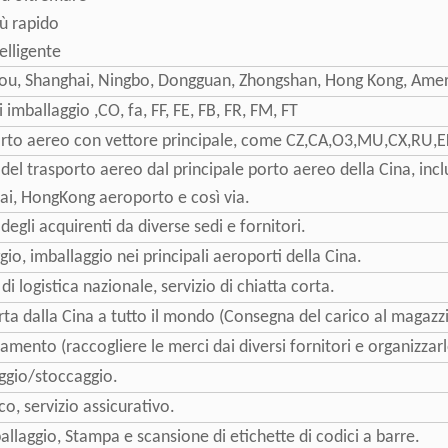
ù rapido
telligente
ou, Shanghai, Ningbo, Dongguan, Zhongshan, Hong Kong, Amer
 imballaggio ,CO, fa, FF, FE, FB, FR, FM, FT
porto aereo con vettore principale, come CZ,CA,O3,MU,CX,RU,EK
el trasporto aereo dal principale porto aereo della Cina, in
ai, HongKong aeroporto e così via.
egli acquirenti da diverse sedi e fornitori.
ggio, imballaggio nei principali aeroporti della Cina.
di logistica nazionale, servizio di chiatta corta.
orta dalla Cina a tutto il mondo (Consegna del carico al magazz
damento (raccogliere le merci dai diversi fornitori e organizza
aggio/stoccaggio.
co, servizio assicurativo.
allaggio, Stampa e scansione di etichette di codici a barre.