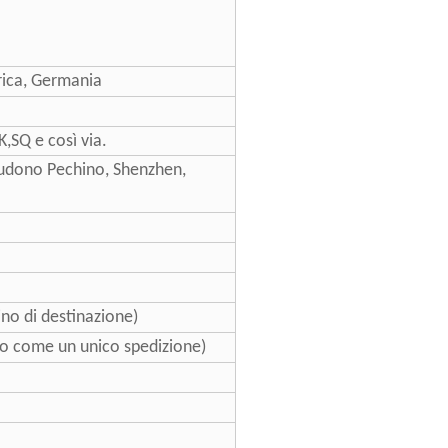
ica, Germania
,SQ e così via.
cludono Pechino, Shenzhen,
ino di destinazione)
rlo come un unico spedizione)