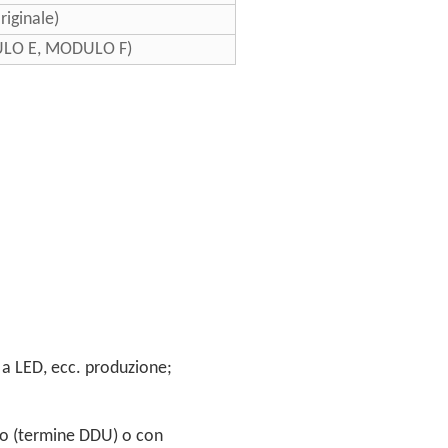
iginale)
LO E, MODULO F)
 a LED, ecc. produzione;
to (termine DDU) o con