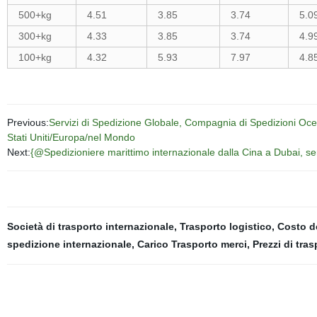
500+kg
4.51
3.85
3.74
5.0
300+kg
4.33
3.85
3.74
4.9
100+kg
4.32
5.93
7.97
4.8
Previous:
Servizi di Spedizione Globale, Compagnia di Spedizioni Oce
Stati Uniti/Europa/nel Mondo
Next:
{@Spedizioniere marittimo internazionale dalla Cina a Dubai, s
Società di trasporto internazionale
,
Trasporto logistico
,
Costo d
spedizione internazionale
,
Carico Trasporto merci
,
Prezzi di tra