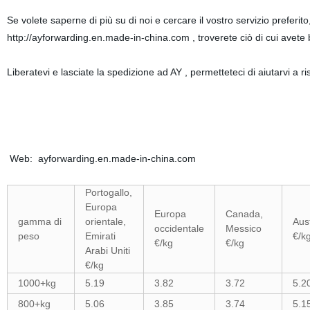
Se volete saperne di più su di noi e cercare il vostro servizio preferit
http://ayforwarding.en.made-in-china.com , troverete ciò di cui avete
Liberatevi e lasciate la spedizione ad AY , permetteteci di aiutarvi 
Web: ayforwarding.en.made-in-china.com
Portogallo,
Europa
Europa
Canada,
gamma di
orientale,
Aust
occidentale
Messico
peso
Emirati
€/k
€/kg
€/kg
Arabi Uniti
€/kg
1000+kg
5.19
3.82
3.72
5.2
800+kg
5.06
3.85
3.74
5.1