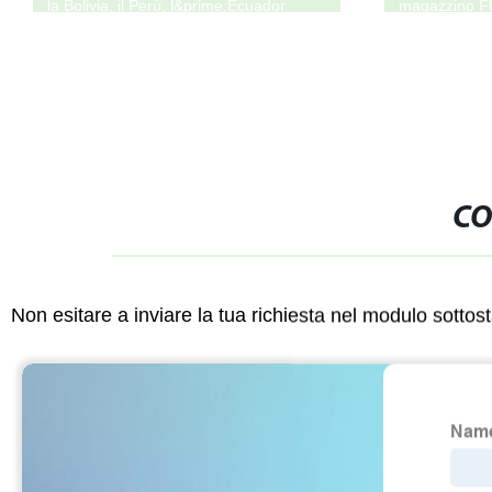
la Bolivia, il Perù, l&prime;Ecuador
magazzino Fb
aereo
CO
Non esitare a inviare la tua richiesta nel modulo sotto