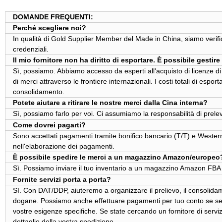
DOMANDE FREQUENTI:
Perché scegliere noi?
In qualità di Gold Supplier Member del
Made in China
, siamo verif
credenziali.
Il mio fornitore non ha diritto di esportare. È possibile gesti
Sì, possiamo. Abbiamo accesso da esperti all'acquisto di licenze di 
di merci attraverso le frontiere internazionali. I costi totali di espo
consolidamento.
Potete aiutare a ritirare le nostre merci dalla Cina interna?
Sì, possiamo farlo per voi. Ci assumiamo la responsabilità di prelev
Come dovrei pagarti?
Sono accettati pagamenti tramite bonifico bancario (T/T) e Wester
nell'elaborazione dei pagamenti.
È possibile spedire le merci a un magazzino Amazon/europeo
Sì. Possiamo inviare il tuo inventario a un magazzino Amazon FBA
Fornite servizi porta a porta?
Sì. Con DAT/DDP, aiuteremo a organizzare il prelievo, il consolidam
dogane. Possiamo anche effettuare pagamenti per tuo conto se sei va
vostre esigenze specifiche. Se state cercando un fornitore di servizi
dettaglio della vostra spedizione.