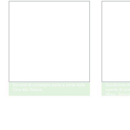
Servizio di consegna porta a porta dalla
Spedizione m
Cina alla Russia
agente di sp
Africa, Seneg
Angola, Arabi