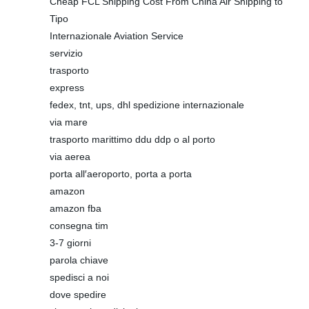
Cheap FCL Shipping Cost From China Air Shipping to
Tipo
Internazionale Aviation Service
servizio
trasporto
express
fedex, tnt, ups, dhl spedizione internazionale
via mare
trasporto marittimo ddu ddp o al porto
via aerea
porta all′aeroporto, porta a porta
amazon
amazon fba
consegna tim
3-7 giorni
parola chiave
spedisci a noi
dove spedire