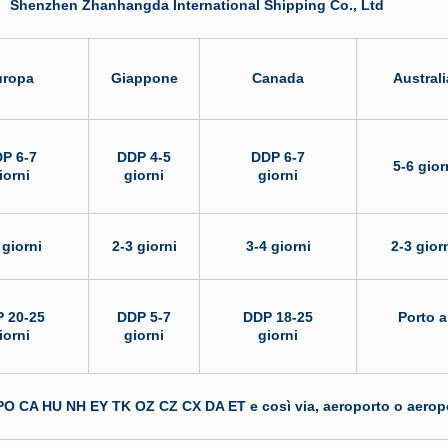
Shenzhen Zhanhangda International Shipping Co., Ltd
uropa
Giappone
Canada
Australi
P 6-7
DDP 4-5
DDP 6-7
5-6 gior
iorni
giorni
giorni
 giorni
2-3 giorni
3-4 giorni
2-3 gior
 20-25
DDP 5-7
DDP 18-25
Porto a
iorni
giorni
giorni
O CA HU NH EY TK OZ CZ CX DA ET e così via, aeroporto o aerop