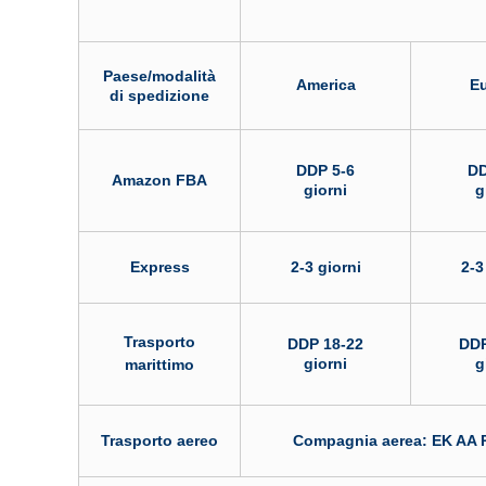
Paese/modalità
America
E
di spedizione
DDP 5-6
DD
Amazon FBA
giorni
g
Express
2-3 giorni
2-3
Trasporto
DDP 18-22
DDP
giorni
g
marittimo
Trasporto aereo
Compagnia aerea: EK AA P