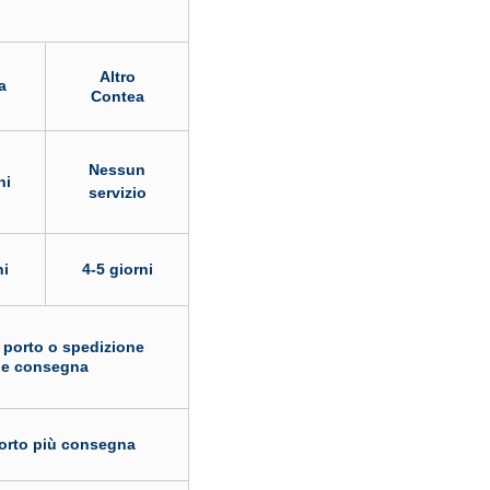
Altro
a
Contea
Nessun
ni
servizio
ni
4-5 giorni
 porto o spedizione
e consegna
orto più consegna