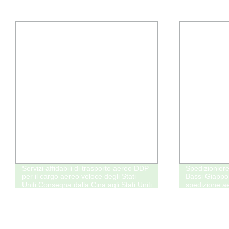
Servizi affidabili di trasporto aereo DDP
Spedizioniere
per il cargo aereo veloce degli Stati
Bassi Giapp
Uniti Consegna dalla Cina agli Stati Uniti
spedizione a
FBA Amazon
servizio port