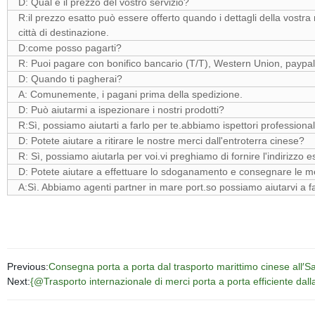
D: Qual è il prezzo del vostro servizio?
R:il prezzo esatto può essere offerto quando i dettagli della vostr
città di destinazione.
D:come posso pagarti?
R: Puoi pagare con bonifico bancario (T/T), Western Union, paypal 
D: Quando ti pagherai?
A: Comunemente, i pagani prima della spedizione.
D: Può aiutarmi a ispezionare i nostri prodotti?
R:Sì, possiamo aiutarti a farlo per te.abbiamo ispettori professionali i
D: Potete aiutare a ritirare le nostre merci dall'entroterra cinese?
R: Sì, possiamo aiutarla per voi.vi preghiamo di fornire l'indirizzo esat
D: Potete aiutare a effettuare lo sdoganamento e consegnare le me
A:Sì. Abbiamo agenti partner in mare port.so possiamo aiutarvi a f
Previous:
Consegna porta a porta dal trasporto marittimo cinese all′Sa
Next:
{@Trasporto internazionale di merci porta a porta efficiente dalla