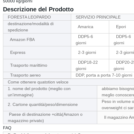
50000 kg/giorni
Descrizione del Prodotto
FORESTA LEOPARDO
SERVIZIO PRINCIPALE
destinazione/modalità di
Amarica
Epori
spedizione
DDP5-6
DDP5-6
Amazon FBA
giorni
giorni
Express
2-3 giorni
2-3 giorni
DDP18-22
DDP20-2
Trasporto marittimo
giorni
giorni
Trasporto aereo
DDP, porta a porta 7-10 giorni
Come ottenere quatotion veloce
1. nome del prodotto (meglio con
abbiamo bisogno d
un'immagine)
meglio conoscere 
Peso in volume o 
2. Cartone quantità/peso/dimensione
overweight ci sar
Paese di destinazione +città(Amazon o
Il magazzino Ama
magazzino privato)
FAQ