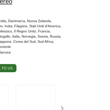
aereo
landia, Danimarca, Nuova Zelanda,
, India, Filippine, Stati Uniti d′America,
Messico, Il Regno Unito, Francia,
gallo, Italia, Norvegia, Svezia, Russia,
iappone, Corea del Sud, Sud Africa,
 oriente
 Service
 TO US