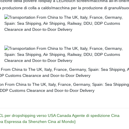
ozione della polvere /display a LED/touch screen/macchina all-in-one/mac
roduzione di colla a caldo/macchina per la produzione di granuli/suon
CL per dropshipping verso USA Canada Agente di spedizione Cina
erea Espressa da Shenzhen Cina al Mondo}