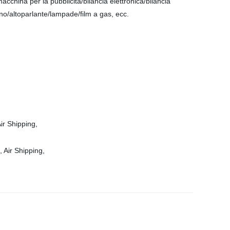
china per la pubblicità/bilancia elettronica/bilancia
o/altoparlante/lampade/film a gas, ecc.