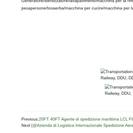
Generatore/sterilizzatore/lavapavimenti/macchina per la rim
pesapersone/tosaerba/macchina per cucire/macchina per la p
Previous:
20FT 40FT Agente di spedizione marittima LCL F
Next:
{@Azienda di Logistica Internazionale Spedizione A