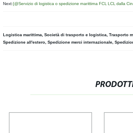
Next:
{@Servizio di logistica o spedizione marittima FCL LCL dalla Ci
Logistica marittima
,
Società di trasporto e logistica
,
Trasporto m
Spedizione all'estero
,
Spedizione merci internazionale
,
Spedizio
PRODOTTI