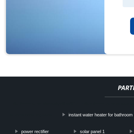
PART
http://www.cmer.site/api/getlink/8?url=https://www.bozenshippingc
instant water heater for bathroom
automazione-logistica/
power rectifier
solar panel 1