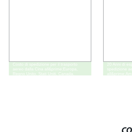
Costo di spedizione per il trasporto
20 Anni di es
aereo dalla Cina all&prime;Europa,
spedizione ae
Regno Unito, Stati Uniti, Canada,
all&prime;Am
Australia, agente di spedizione
marittima DDP, logistica container
oceanici, servizio magazzino FBA
Amazon
CO