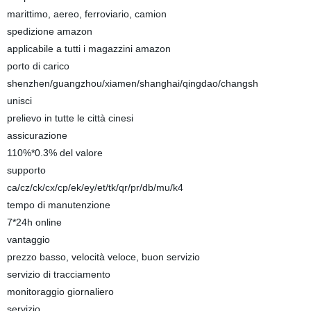
marittimo, aereo, ferroviario, camion
spedizione amazon
applicabile a tutti i magazzini amazon
porto di carico
shenzhen/guangzhou/xiamen/shanghai/qingdao/changsh
unisci
prelievo in tutte le città cinesi
assicurazione
110%*0.3% del valore
supporto
ca/cz/ck/cx/cp/ek/ey/et/tk/qr/pr/db/mu/k4
tempo di manutenzione
7*24h online
vantaggio
prezzo basso, velocità veloce, buon servizio
servizio di tracciamento
monitoraggio giornaliero
servizio