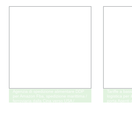
Agenzia di spedizione alimentare DDP
Tariffe a bas
per Amazon Fba, spedizione marittima /
logistica per 
ferroviaria dalla Cina verso USA /
porta Agenti 
Europa / il mondo
all&prime;Ital