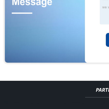
PART
http://www.cmer.site/api/getlink/8?url=https://www.bozenshippingco.i