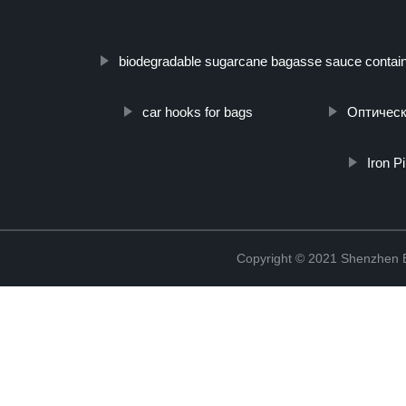
francia-regno-unito-germania-costo-di-
biodegradable sugarcane bagasse sauce contai
car hooks for bags
Оптическ
Iron P
Copyright © 2021 Shenzhen Bo