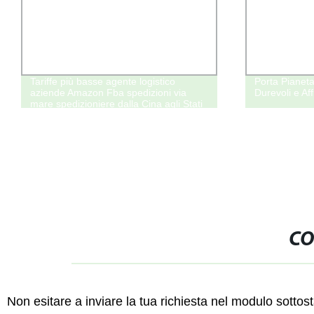
sse agente logistico
Porta Pianeta Robusto per Spediz
n Fba spedizioni via
Durevoli e Affidabili
iere dalla Cina agli Stati
ni aeree
CO
Non esitare a inviare la tua richiesta nel modulo sotto