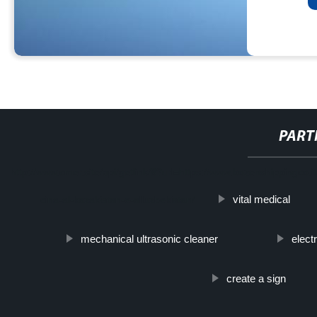
PART
http://www.cmer.site/api/getlink/8?url=https://www.bozenshippingco.it
vital medical
cina-al-kazakistan-e-alluzbekistan/
mechanical ultrasonic cleaner
elect
create a sign