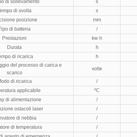
o di sollevamento
s
empo di svolta
s
cisione posizione
mm
Tipo di batteria
/
Prestazioni
kw·h
Durata
h
empo di ricarica
h
aggio del processo di carica e
volte
scarico
odo di ricarica
/
ratura applicabile
ºC
ay di alimentazione
/
zione ostacoli laser
/
evatore di nebbia
/
atore di temperatura
/
di arresto di emergenza
/