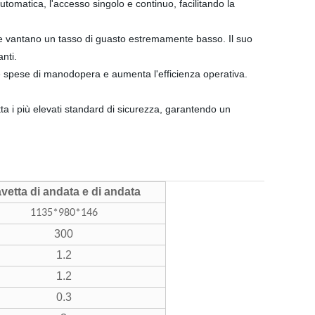
utomatica, l'accesso singolo e continuo, facilitando la
tà e vantano un tasso di guasto estremamente basso. Il suo
nti.
e spese di manodopera e aumenta l'efficienza operativa.
etta i più elevati standard di sicurezza, garantendo un
vetta di andata e di andata
1135*980*146
300
1.2
1.2
0.3