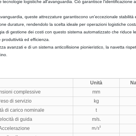
ecnologie logistiche all'avanguardia. Ciò garantisce l'identificazione a
ll'avanguardia, queste attrezzature garantiscono un'eccezionale stabili
ione durature, rendendolo la scelta ideale per operazioni logistiche costa
ia di gestione dei costi con questo sistema automatizzato che riduce l
produttività ed efficienza.
za avanzati e di un sistema anticollisione pionieristico, la navetta risp
ino.
Unità
Na
sioni complessive
mm
eso di servizio
kg
à di carico nominale
t
elocità di guida
m/s.
Accelerazione
m/s²