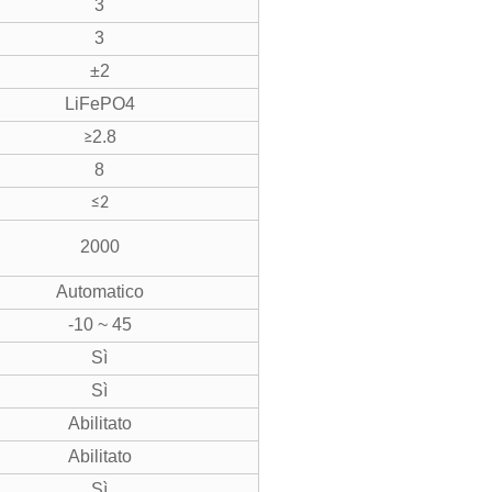
3
3
±2
LiFePO4
2.8
≥
8
≤2
2000
Automatico
-10 ~ 45
Sì
Sì
Abilitato
Abilitato
Sì