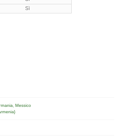
Sì
ermania, Messico
′Armenia}