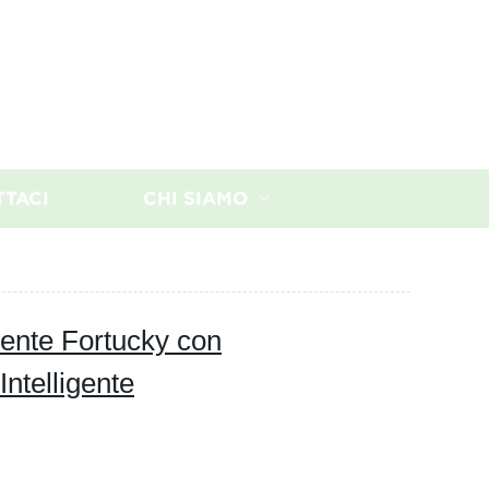
TTACI
CHI SIAMO
iente Fortucky con
ntelligente