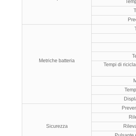
Temp
T
Pre
T
Metriche batteria
Tempi di ricicl
M
Tempe
Displ
Preven
Ril
Sicurezza
Rilev
Pulsante 