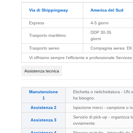
Via di Shippingway
America del Sud
Express
4-5 giorni
DDP 30-35
Trasporto marittimo
giorni
Trasporto aereo
Compagnia aerea: EK 
Vi offriamo sempre l'efficiente e professionale Services.
Assistenza tecnica
Manutenzione
Etichetta o rietichettatura - UN 
1
ha bisogno.
Assistenza 2
Ispezione merci - campione o ispez
Servizio di pick-up - organizza 
Assistenza 3
ovviamente.
Assistenza 4
Storage gratuito - intervallo da 