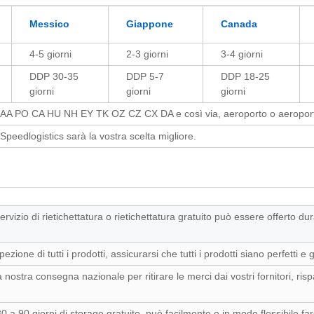
Messico
Giappone
Canada
4-5 giorni
2-3 giorni
3-4 giorni
DDP 30-35
DDP 5-7
DDP 18-25
giorni
giorni
giorni
AA PO CA HU NH EY TK OZ CZ CX DA e così via, aeroporto o aeropor
Speedlogistics sarà la vostra scelta migliore.
servizio di rietichettatura o rietichettatura gratuito può essere offerto du
ione di tutti i prodotti, assicurarsi che tutti i prodotti siano perfetti e
la nostra consegna nazionale per ritirare le merci dai vostri fornitori, 
30 a 90 giorni di storage gratuito, può facilmente e in modo flessibile fare