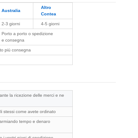
Altro
Australia
Contea
2-3 giorni
4-5 giorni
Porto a porto o spedizione
e consegna
to più consegna
rante la ricezione delle merci e ne
 gli stessi come avete ordinato
risparmiando tempo e denaro
 i vostri piani di spedizione.