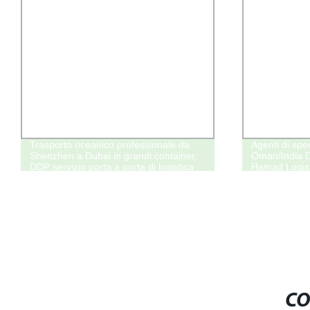
Trasporto oceanico professionale da
Agenti di spe
Shenzhen a Dubai in grandi container,
Oman/India 
DDP servizio porta a porta di logistica
Hamad Logist
internazionale
espresso
CO