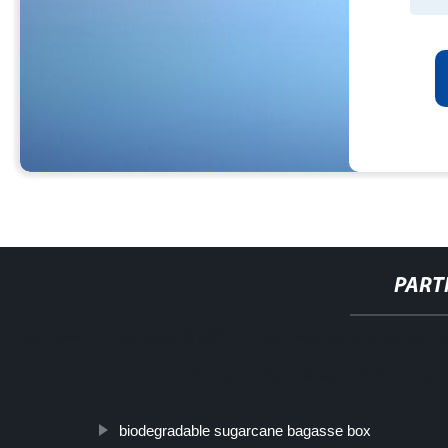
PART
http://www.cmer.site/api/getlink/8?url=https://www.bozenshippingco.it/
uniti-regno-unito-italia-spedizioniere-ddp-
biodegradable sugarcane bagasse box