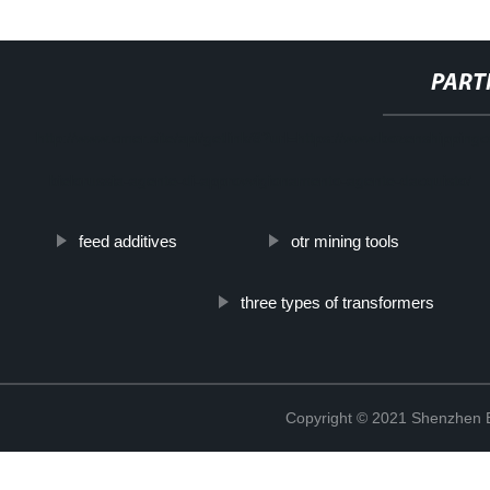
PART
http://www.cmer.site/api/getlink/8?url=https://www.bozenshippingc
bielorussia-agente-di-approvvigionamento-agente-dacquisto/
feed additives
otr mining tools
three types of transformers
Copyright © 2021 Shenzhen Bo