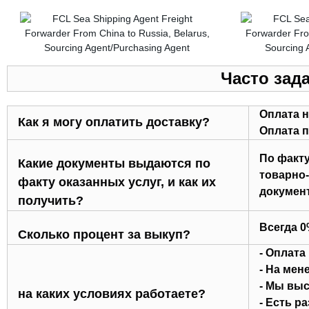
Часто зад
Оплата н
Как я могу оплатить доставку?
Оплата п
По факту
Какие документы выдаются по
товарно-
факту оказанных услуг, и как их
докумен
получить?
Всегда 
Сколько процент за выкуп?
- Оплата
- На мен
- Мы выс
на каких условиях работаете?
- Есть р