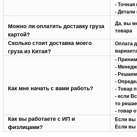
- Точная
- Детали
Да, вы м
Можно ли оплатить доставку груза
товара
картой?
Сколько стоит доставка моего
Оплата д
груза из Китая?
варианта
- Приним
- Менедж
- Решаем
- Опреде
Как мне начать с вами работь?
- Товар 
- если В
то решае
- товар 
Как вы работаете с ИП и
Если вы 
физлицами?
Если вы 