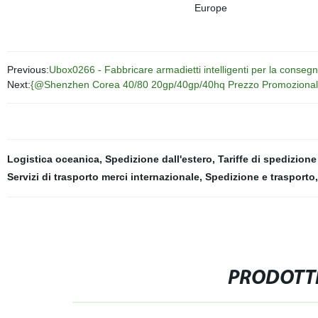
Previous:
Ubox0266 - Fabbricare armadietti intelligenti per la consegna
Next:
{@Shenzhen Corea 40/80 20gp/40gp/40hq Prezzo Promozionale
Logistica oceanica
,
Spedizione dall'estero
,
Tariffe di spedizione
Servizi di trasporto merci internazionale
,
Spedizione e trasporto
PRODOTTI