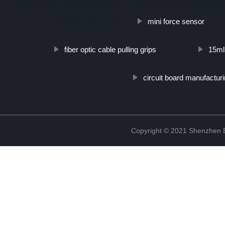
http://www.cmer.site/api/getlink/8?url=https://www.bozenshippingco
mini force sensor
dalla-cina-alleuropa/
fiber optic cable pulling grips
15ml 
circuit board manufactur
Copyright © 2021 Shenzhen Bo